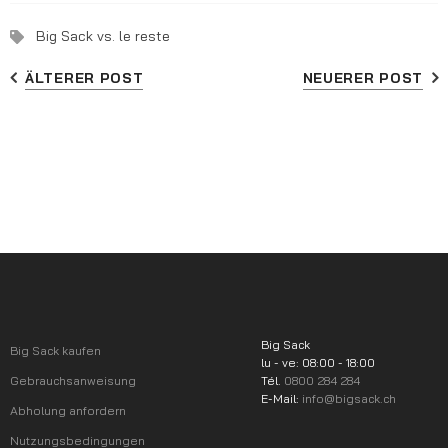
Big Sack vs. le reste
ÄLTERER POST
NEUERER POST
Big Sack
Big Sack kaufen
lu - ve: 08:00 - 18:00
Gebrauchsanweisung
Tél.
0800 284 284
E-Mail:
info@bigsack.ch
Abholung anfordern
Nutzungsbedingungen