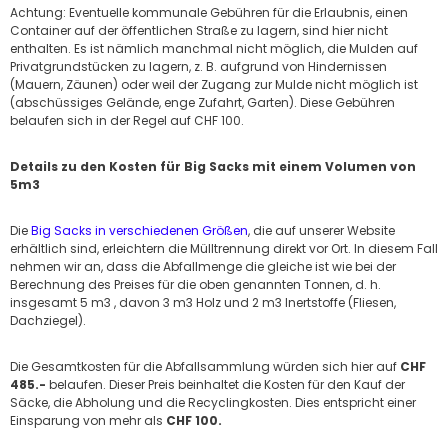
Achtung: Eventuelle kommunale Gebühren für die Erlaubnis, einen
Container auf der öffentlichen Straße zu lagern, sind hier nicht
enthalten. Es ist nämlich manchmal nicht möglich, die Mulden auf
Privatgrundstücken zu lagern, z. B. aufgrund von Hindernissen
(Mauern, Zäunen) oder weil der Zugang zur Mulde nicht möglich ist
(abschüssiges Gelände, enge Zufahrt, Garten). Diese Gebühren
belaufen sich in der Regel auf CHF 100.
Details zu den Kosten für Big Sacks mit einem Volumen von
5m3
Die
Big Sacks in verschiedenen Größen
, die auf unserer Website
erhältlich sind, erleichtern die Mülltrennung direkt vor Ort. In diesem Fall
nehmen wir an, dass die Abfallmenge die gleiche ist wie bei der
Berechnung des Preises für die oben genannten Tonnen, d. h.
insgesamt 5 m3 , davon 3 m3 Holz und 2 m3 Inertstoffe (Fliesen,
Dachziegel).
Die Gesamtkosten für die Abfallsammlung würden sich hier auf
CHF
485.-
belaufen. Dieser Preis beinhaltet die Kosten für den Kauf der
Säcke, die Abholung und die Recyclingkosten. Dies entspricht einer
Einsparung von mehr als
CHF 100.