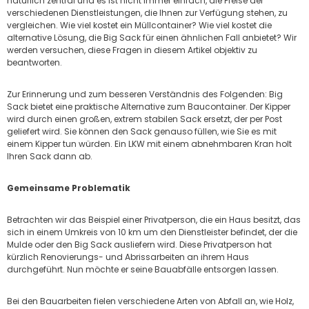
natürlich zentral und es ist nicht immer einfach, die Preise der
verschiedenen Dienstleistungen, die Ihnen zur Verfügung stehen, zu
vergleichen. Wie viel kostet ein Müllcontainer? Wie viel kostet die
alternative Lösung, die Big Sack für einen ähnlichen Fall anbietet? Wir
werden versuchen, diese Fragen in diesem Artikel objektiv zu
beantworten.
Zur Erinnerung und zum besseren Verständnis des Folgenden: Big
Sack bietet eine praktische Alternative zum Baucontainer. Der Kipper
wird durch einen großen, extrem stabilen Sack ersetzt, der per Post
geliefert wird. Sie können den Sack genauso füllen, wie Sie es mit
einem Kipper tun würden. Ein LKW mit einem abnehmbaren Kran holt
Ihren Sack dann ab.
Gemeinsame Problematik
Betrachten wir das Beispiel einer Privatperson, die ein Haus besitzt, das
sich in einem Umkreis von 10 km um den Dienstleister befindet, der die
Mulde oder den Big Sack ausliefern wird. Diese Privatperson hat
kürzlich Renovierungs- und Abrissarbeiten an ihrem Haus
durchgeführt. Nun möchte er seine Bauabfälle entsorgen lassen.
Bei den Bauarbeiten fielen verschiedene Arten von Abfall an, wie Holz,