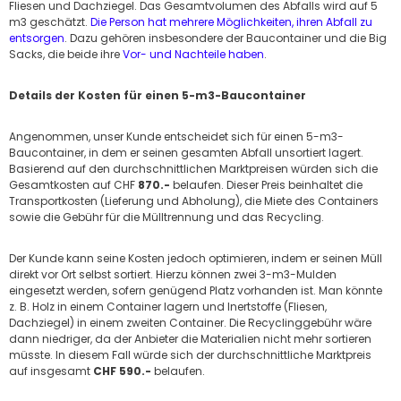
Fliesen und Dachziegel. Das Gesamtvolumen des Abfalls wird auf 5
m3 geschätzt.
Die Person hat mehrere Möglichkeiten, ihren Abfall zu
entsorgen
. Dazu gehören insbesondere der Baucontainer und die Big
Sacks, die beide ihre
Vor- und Nachteile haben
.
Details der Kosten für einen 5-m3-Baucontainer
Angenommen, unser Kunde entscheidet sich für einen 5-m3-
Baucontainer, in dem er seinen gesamten Abfall unsortiert lagert.
Basierend auf den durchschnittlichen Marktpreisen würden sich die
Gesamtkosten auf CHF
870.-
belaufen. Dieser Preis beinhaltet die
Transportkosten (Lieferung und Abholung), die Miete des Containers
sowie die Gebühr für die Mülltrennung und das Recycling.
Der Kunde kann seine Kosten jedoch optimieren, indem er seinen Müll
direkt vor Ort selbst sortiert. Hierzu können zwei 3-m3-Mulden
eingesetzt werden, sofern genügend Platz vorhanden ist. Man könnte
z. B. Holz in einem Container lagern und Inertstoffe (Fliesen,
Dachziegel) in einem zweiten Container. Die Recyclinggebühr wäre
dann niedriger, da der Anbieter die Materialien nicht mehr sortieren
müsste. In diesem Fall würde sich der durchschnittliche Marktpreis
auf insgesamt
CHF 590.-
belaufen.