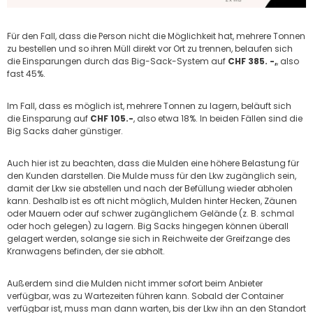
Für den Fall, dass die Person nicht die Möglichkeit hat, mehrere Tonnen
zu bestellen und so ihren Müll direkt vor Ort zu trennen, belaufen sich
die Einsparungen durch das Big-Sack-System auf
CHF 385. -,
, also
fast 45%.
Im Fall, dass es möglich ist, mehrere Tonnen zu lagern, beläuft sich
die Einsparung auf
CHF 105.-
, also etwa 18%. In beiden Fällen sind die
Big Sacks daher günstiger.
Auch hier ist zu beachten, dass die Mulden eine höhere Belastung für
den Kunden darstellen. Die Mulde muss für den Lkw zugänglich sein,
damit der Lkw sie abstellen und nach der Befüllung wieder abholen
kann. Deshalb ist es oft nicht möglich, Mulden hinter Hecken, Zäunen
oder Mauern oder auf schwer zugänglichem Gelände (z. B. schmal
oder hoch gelegen) zu lagern. Big Sacks hingegen können überall
gelagert werden, solange sie sich in Reichweite der Greifzange des
Kranwagens befinden, der sie abholt.
Außerdem sind die Mulden nicht immer sofort beim Anbieter
verfügbar, was zu Wartezeiten führen kann. Sobald der Container
verfügbar ist, muss man dann warten, bis der Lkw ihn an den Standort